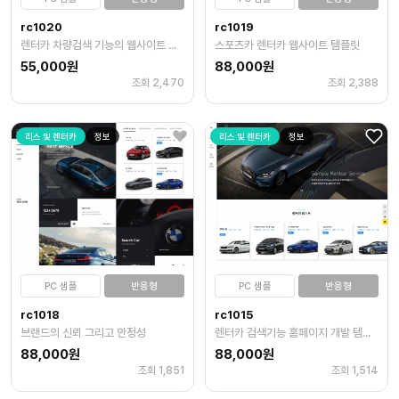
rc1020
rc1019
렌터카 차량검색 기능의 웹사이트 템플릿
스포츠카 렌터카 웹사이트 템플릿
55,000원
88,000원
조회 2,470
조회 2,388
리스 및 렌터카
정보
리스 및 렌터카
정보
PC 샘플
반응형
PC 샘플
반응형
rc1018
rc1015
브랜드의 신뢰 그리고 안정성
렌터카 검색기능 홈페이지 개발 템플릿
88,000원
88,000원
조회 1,851
조회 1,514