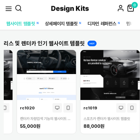
0
웹사이트 템플릿
상세페이지 템플릿
디자인 레퍼런스
멤버십
N
N
N
리스 및 렌터카 인기 웹사이트 템플릿
HOT
rc1020
rc1019
플릿
렌터카 차량검색 기능의 웹사이트 템플릿
스포츠카 렌터카 웹사이트 템플릿
55,000원
88,000원