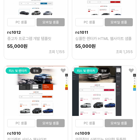
PC 샘플
모바일 샘플
PC 샘플
모바일 샘플
rc1012
rc1011
중고차 프로그램 개발 템플릿
심플한 렌터카 HTML 웹사이트 샘플
55,000원
55,000원
조회 1,155
조회 1,355
리스 및 렌터카
정보
리스 및 렌터카
정보
PC 샘플
모바일 샘플
PC 샘플
모바일 샘플
rc1010
rc1009
장기렌트 서비스 웹사이트
안정적인,신뢰있는,모던한,독특한,풍경,제품,검정