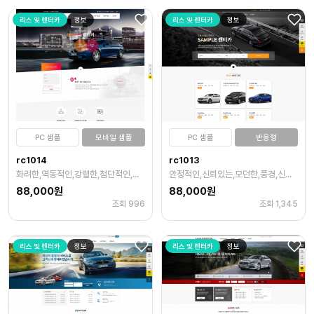
리스 및 렌터카
정보
리스 및 렌터카
정보
PC 샘플
모바일 샘플
PC 샘플
반응형
rc1014
rc1013
화려한,역동적인,강렬한,첨단적인,독특한,제품,다양한
안정적인,신뢰있는,모던한,풍경,신체일부,제품,주황
88,000원
88,000원
조회 996
조회 1,345
리스 및 렌터카
정보
리스 및 렌터카
정보