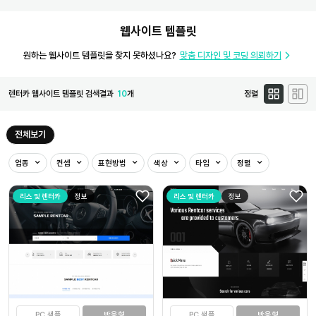
웹사이트 템플릿
원하는 웹사이트 템플릿을 찾지 못하셨나요?
맞춤 디자인 및 코딩 의뢰하기
렌터카 웹사이트 템플릿 검색결과
10
개
정렬
전체보기
업종
컨셉
표현방법
색상
타입
정렬
리스 및 렌터카
정보
리스 및 렌터카
정보
PC 샘플
반응형
PC 샘플
반응형