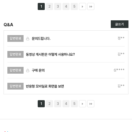
1
2
3
4
5
Q&A
글쓰기
정**
문의드립니다.
답변완료
김**
동영상 게시판은 어떻게 사용하나요?
답변완료
상****
구매 문의
답변완료
김**
반응형 모바일로 화면을 보면
답변완료
1
2
3
4
5