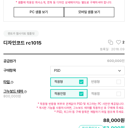
* 샘플에 적용된 회사소개, 연혁 등 디자인 상세페이지는 별도로 구매하셔야 합니다.
PC 샘플 보기
모바일 샘플 보기
렌트카 웹사이트 템플릿
디자인코드 rc1015
2
등록일 : 2018.09
공급원가
600,000
원
구매항목
PSD
타입
적응형
반응형
그누보드 테마
적용안함
적용함
800,000원
* 적응형·반응형 여부와 관계없이 PSD 및 피그마는 PC 시안만 제공됩니다.
* 게시판 기능을 사용하시려면, 그누보드 테마를 적용하신 후 구매해 주세요.
* PSD, 피그마 등 구매 항목은 체험하기 파일 참조해 주세요.
88,000
원
53,900
원