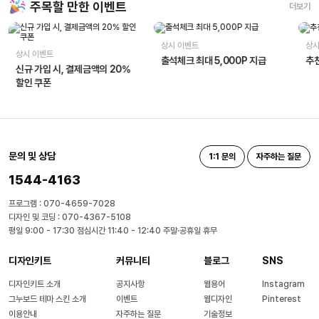
주목할 만한 이벤트
더보기
상시 이벤트
상시
상시 이벤트
출석체크 최대 5,000P 지급
추천
신규 가입 시, 결제금액의 20%
할인 쿠폰
문의 및 상담
1:1 문의
자주하는 질문
1544-4163
프로그램 : 070-4659-7028
디자인 및 코딩 : 070-4367-5108
평일 9:00 - 17:30 점심시간 11:40 - 12:40 주말·공휴일 휴무
디자인키트
커뮤니티
블로그
SNS
디자인키트 소개
공지사항
웹용어
Instagram
그누보드 테마 스킨 소개
이벤트
웹디자인
Pinterest
이용안내
자주하는 질문
기술정보