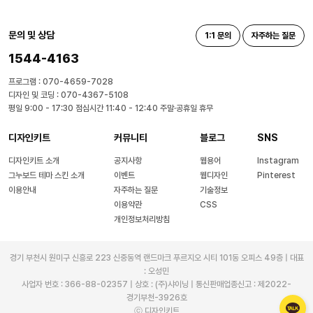
문의 및 상담
1:1 문의
자주하는 질문
1544-4163
프로그램 : 070-4659-7028
디자인 및 코딩 : 070-4367-5108
평일 9:00 - 17:30 점심시간 11:40 - 12:40 주말·공휴일 휴무
디자인키트
커뮤니티
블로그
SNS
디자인키트 소개
공지사항
웹용어
Instagram
그누보드 테마 스킨 소개
이벤트
웹디자인
Pinterest
이용안내
자주하는 질문
기술정보
이용약관
CSS
개인정보처리방침
경기 부천시 원미구 신흥로 223 신중동역 랜드마크 푸르지오 시티 101동 오피스 49층 | 대표
: 오성민
사업자 번호 : 366-88-02357 | 상호 : (주)샤이닝 | 통신판매업종신고 : 제2022-
경기부천-3926호