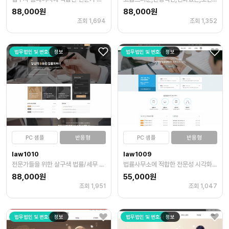
88,000원
88,000원
조회 1,694
조회 1,352
법무법인 및 변호사
정보
법무법인 및 변호사
정보
PC 샘플
반응형
PC 샘플
반응형
law1010
law1009
전문가들을 위한 살구색 법률/세무 홈페이지 템플릿
법률사무소에 적합한 전문성 시각화, 사용자 친화, 현대적인 템플릿
88,000원
55,000원
조회 1,951
조회 1,047
법무법인 및 변호사
정보
법무법인 및 변호사
정보