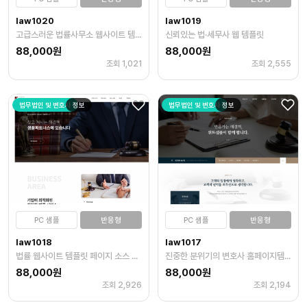
law1020
law1019
고급스러운 법률사무소 웹사이트 템플릿
신뢰있는 법·세무사 웹 템플릿
88,000원
88,000원
조회 1,021
조회 2,555
법무법인 및 변호사
정보
법무법인 및 변호사
정보
PC 샘플
반응형
PC 샘플
반응형
law1018
law1017
법률 웹사이트 템플릿 페이지 소스 무료
진중한 분위기의 변호사 홈페이지템플릿
88,000원
88,000원
조회 2,926
조회 2,194