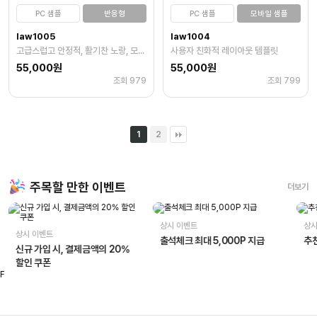
PC 샘플
반응형
PC 샘플
모바일 샘플
law1005
law1004
고급스럽고 안정적, 활기찬 노랑, 모던한 레이아웃 웹사이트 템플릿
사용자 친화적 레이아웃 템플릿
55,000원
55,000원
조회 979
조회 799
1
2
주목할 만한 이벤트
더보기
상시 이벤트
상시
상시 이벤트
출석체크 최대 5,000P 지급
추천
신규 가입 시, 결제금액의 20%
할인 쿠폰
F