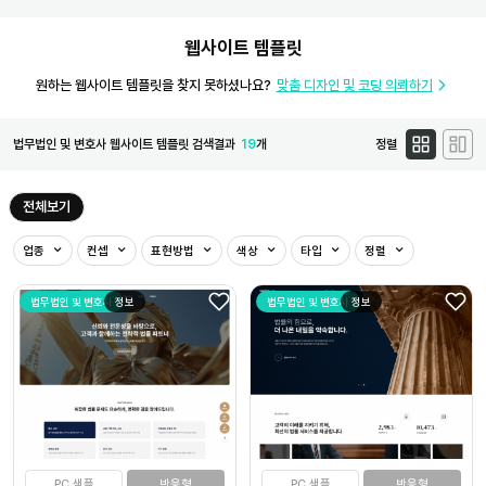
웹사이트 템플릿
원하는 웹사이트 템플릿을 찾지 못하셨나요?
맞춤 디자인 및 코딩 의뢰하기
법무법인 및 변호사 웹사이트 템플릿 검색결과
19
개
정렬
전체보기
업종
컨셉
표현방법
색상
타입
정렬
법무법인 및 변호사
정보
법무법인 및 변호사
정보
PC 샘플
반응형
PC 샘플
반응형