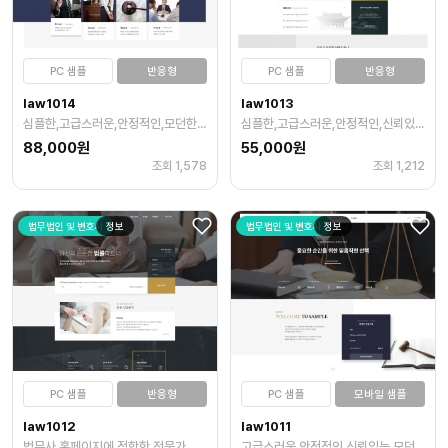
PC 샘플
반응형
PC 샘플
반응형
law1014
law1013
심플한,고급스러운,안정적인,모던한,풍경,인물,제품,다양한
심플한,고급스러운,안정적인,신뢰있는,모던한,풍경,신체일부,다양한
88,000원
55,000원
조회 1,578
조회 1,212
법무법인 및 변호사
정보
법무법인 및 변호사
정보
PC 샘플
반응형
PC 샘플
모바일 샘플
law1012
law1011
법무사 홈페이지에 적합한 전문가 이미지, 모던한 디자인, 신뢰 높이는 템플릿
고급스러운,안정적인,신뢰있는,모던한,인물,신체일부,다양한