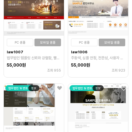
PC 샘플
모바일 샘플
PC 샘플
모바일 샘플
law1007
law1006
법무법인 템플릿 신뢰와 강렬함, 빨강색으로 주목성 강조
주황색, 심플 안정, 전문성, 사용자 편의, 안정과 신뢰
55,000원
55,000원
조회 955
조회 923
법무법인 및 변호사
정보
법무법인 및 변호사
정보