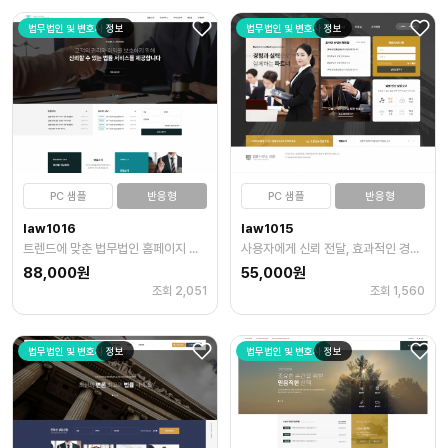
법무법인 및 변호사
정보
법무법인 및 변호사
정보
PC 샘플
반응형
PC 샘플
반응형
law1016
law1015
트렌드에 맞춘 법무법인 홈페이지 만들기
사용자에게 신뢰 전달, 효과적인 경험 제공하는 웹사이트 템플릿
88,000원
55,000원
조회 2,051
조회 1,560
법무법인 및 변호사
정보
법무법인 및 변호사
정보