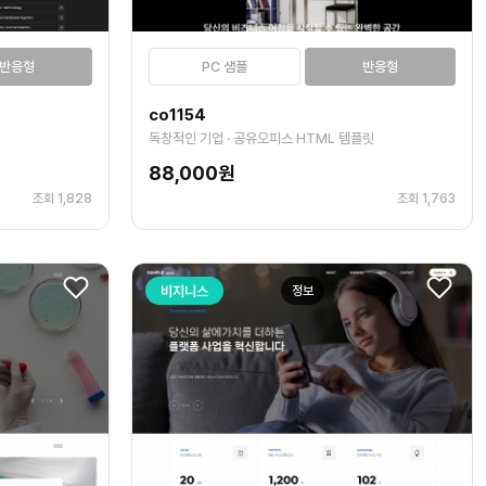
반응형
PC 샘플
반응형
co1154
독창적인 기업 · 공유오피스 HTML 템플릿
88,000원
조회 1,828
조회 1,763
비지니스
정보