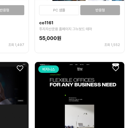
반응형
PC 샘플
반응형
co1161
투자자산운용 홈페이지 그누보드 테마
55,000원
조회 1,497
조회 1,552
비지니스
정보