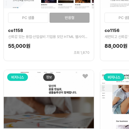
PC 샘플
반응형
PC 샘
co1158
co1156
신뢰감 있는 용접·산업설비 기업용 모던 HTML 웹사이트 템플릿
세련되고 신뢰감 
55,000원
88,000원
조회 1,870
비지니스
정보
비지니스