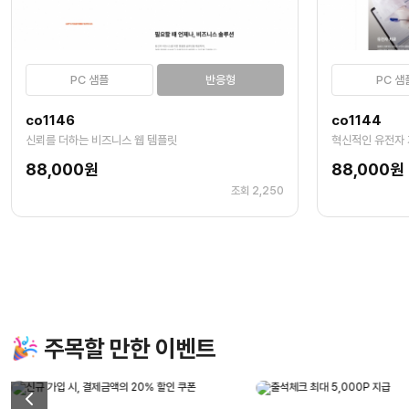
PC 샘플
반응형
PC 샘
co1146
co1144
신뢰를 더하는 비즈니스 웹 템플릿
혁신적인 유전자 
88,000원
88,000원
조회 2,250
다음
맨끝
주목할 만한 이벤트