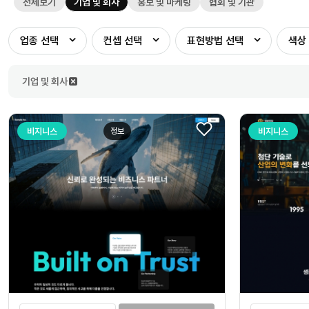
전체보기
기업 및 회사
홍보 및 마케팅
협회 및 기관
업종
선택
컨셉
선택
표현방법
선택
색상
기업 및 회사
비지니스
정보
비지니스