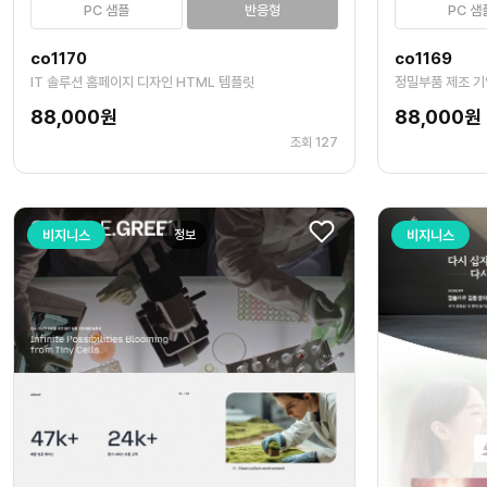
PC 샘플
반응형
PC 샘
co1170
co1169
IT 솔루션 홈페이지 디자인 HTML 템플릿
88,000원
88,000원
조회 127
비지니스
정보
비지니스