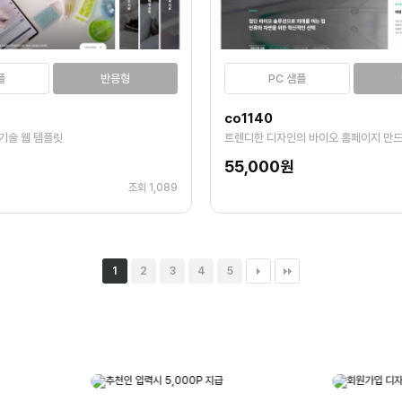
플
반응형
PC 샘플
co1140
기술 웹 템플릿
트렌디한 디자인의 바이오 홈페이지 만드
55,000원
조회 1,089
1
2
3
4
5