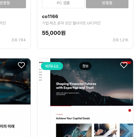
반응형
PC 샘플
반응형
co1166
디자인
기업·제조 분야 모던 웹사이트 UI디자인
55,000원
조회 784
조회 1,216
비지니스
정보