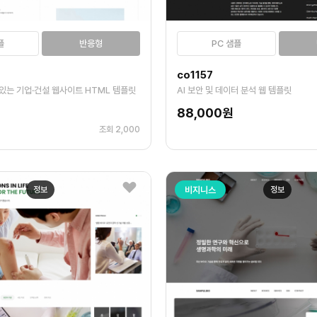
플
반응형
PC 샘플
co1157
있는 기업·건설 웹사이트 HTML 템플릿
AI 보안 및 데이터 분석 웹 템플릿
88,000원
조회 2,000
정보
비지니스
정보