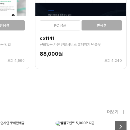
반응형
PC 샘플
반응형
co1141
는 방법
신뢰있는 가전 렌탈서비스 홈페이지 템플릿
88,000원
조회 4,590
조회 4,240
더보기