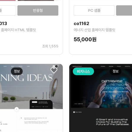
플
반응형
PC 샘플
013
co1162
 홈페이지 HTML 템플릿
에너지 산업 홈페이지 템플릿
55,000원
조회 1,555
정보
비지니스
정보