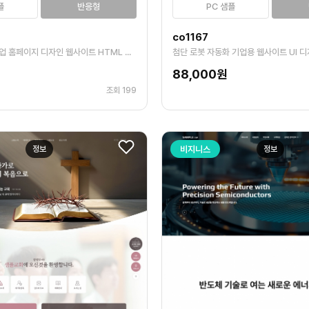
플
반응형
PC 샘플
co1167
정밀부품 제조 기업 홈페이지 디자인 웹사이트 HTML 템플릿
첨단 로봇 자동화 기업용 웹사이트 UI 
88,000원
조회 199
정보
비지니스
정보