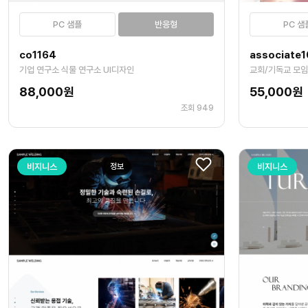
PC 샘플
반응형
PC 샘
co1164
associate1
기업 연구소 식물 연구소 UI디자인
교회/기독교 모임
88,000원
55,000원
조회 949
비지니스
정보
비지니스