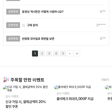
김**
동영상 게시판은 어떻게 사용하나요?
답변완료
상****
구매 문의
답변완료
김**
반응형 모바일로 화면을 보면
답변완료
1
2
3
4
5
주목할 만한 이벤트
더보기
상시 이벤트
상시
상시 이벤트
출석체크 최대 5,000P 지급
추천
신규 가입 시, 결제금액의 20%
할인 쿠폰