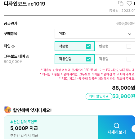
디자인코드 rc1019
1
등록일 : 2023.01
공급원가
600,000
원
구매항목
PSD
타입
적응형
반응형
그누보드 테마
적용안함
적용함
800,000원
* 적응형·반응형 여부와 관계없이 PSD 및 피그마는 PC 시안만 제공됩니다.
* 게시판 기능을 사용하시려면, 그누보드 테마를 적용하신 후 구매해 주세요.
* PSD, 피그마 등 구매 항목은 체험하기 파일 참조해 주세요.
88,000
원
53,900
원
최대 할인가🔥
할인혜택 잊지마세요!
추천인 입력 포인트
5,000P 지급
자세히보기
추천인 입력 시 지급