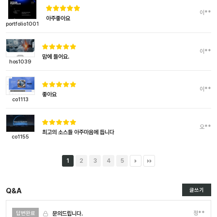
이**
아주좋아요
portfolio1001
이**
맘에 들어요.
hos1039
이**
좋아요
co1113
오**
최고의 소스들 아주마음에 듭니다
co1155
1
2
3
4
5
Q&A
글쓰기
정**
문의드립니다.
답변완료