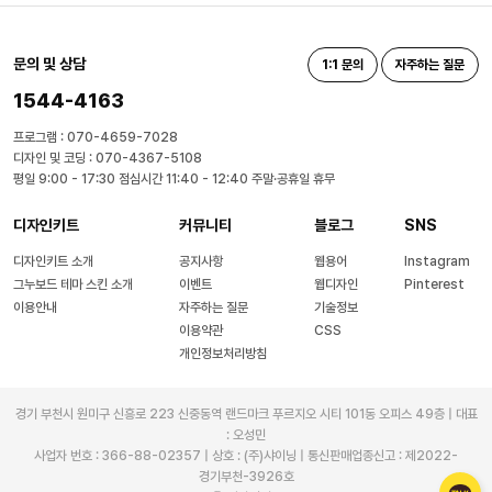
문의 및 상담
1:1 문의
자주하는 질문
1544-4163
프로그램 : 070-4659-7028
디자인 및 코딩 : 070-4367-5108
평일 9:00 - 17:30 점심시간 11:40 - 12:40 주말·공휴일 휴무
디자인키트
커뮤니티
블로그
SNS
디자인키트 소개
공지사항
웹용어
Instagram
그누보드 테마 스킨 소개
이벤트
웹디자인
Pinterest
이용안내
자주하는 질문
기술정보
이용약관
CSS
개인정보처리방침
경기 부천시 원미구 신흥로 223 신중동역 랜드마크 푸르지오 시티 101동 오피스 49층 | 대표
: 오성민
사업자 번호 : 366-88-02357 | 상호 : (주)샤이닝 | 통신판매업종신고 : 제2022-
경기부천-3926호