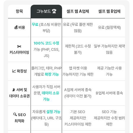
항목
그누보드 🏆
셀프 웹 A업체
셀프 웹 B업체
무료
(호스팅 비용만
유료 (무료 플랜 제한
💰 비용
유료 (월정액제)
부담)
많음)
100% 코드 수정
✂️
제한적 (코드 수정
일부 가능하지만 제약
가능 (PHP, CSS,
커스터마이징
불가)
많음
JS)
플러그인, 테마, PHP
앱 마켓 이용
제공 기능만 사용
📈 확장성
개발로
확장 가능
가능하지만 기능 제한
가능
사용자가 직접 서버
📡 서버 및
A업체 서버에 종속
운영,
데이터 소유
B업체 서버에 종속
데이터 소유권
(데이터 이전 불가)
가능
자유롭게
설정 가능
기본 SEO
SEO 기능
🔍 SEO
(메타태그, URL 구조
제공하지만
제공하지만 수정 범위
최적화
등)
커스터마이징 제한
제한