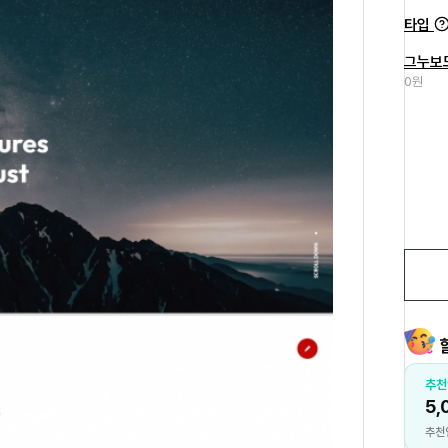
타입
그누보
0원
작성 포인트
추천
00P 지급
5,
자세히보기
기 작성 시 지급
추천