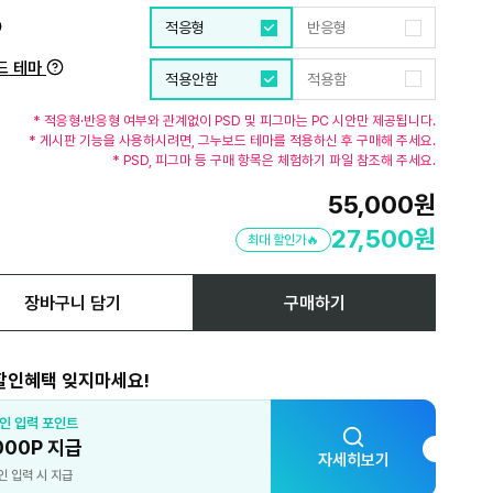
적응형
반응형
드 테마
적용안함
적용함
* 적응형·반응형 여부와 관계없이 PSD 및 피그마는 PC 시안만 제공됩니다.
* 게시판 기능을 사용하시려면, 그누보드 테마를 적용하신 후 구매해 주세요.
* PSD, 피그마 등 구매 항목은 체험하기 파일 참조해 주세요.
55,000
원
27,500
원
최대 할인가🔥
장바구니 담기
구매하기
할인혜택 잊지마세요!
인 입력 포인트
카
000P 지급
5
자세히보기
인 입력 시 지급
최