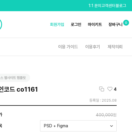
1:1 문의
고객센터
블로그
0
회원가입
로그인
마이키트
장바구니
이용 가이드
이용후기
제작의뢰
스 웹사이트 템플릿
코드 co1161
4
등록일 : 2025.08
가
400,000
원
목
PSD + Figma