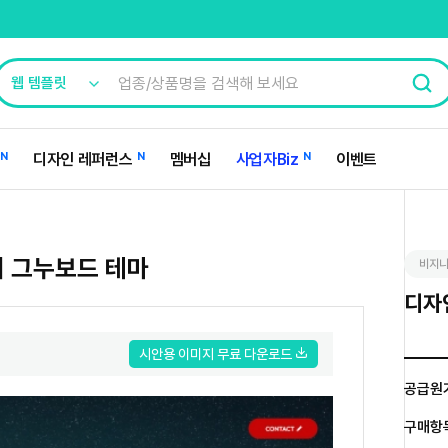
N
디자인 레퍼런스
N
멤버십
사업자Biz
N
이벤트
 그누보드 테마
비지니
디자인
시안용 이미지 무료 다운로드
공급원
구매항