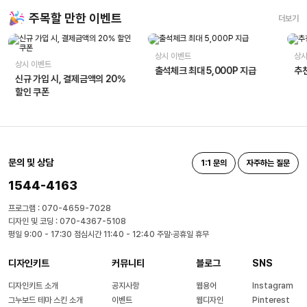
주목할 만한 이벤트
더보기
상시 이벤트
상시
상시 이벤트
출석체크 최대 5,000P 지급
추천
신규 가입 시, 결제금액의 20%
할인 쿠폰
문의 및 상담
1:1 문의
자주하는 질문
1544-4163
프로그램 : 070-4659-7028
디자인 및 코딩 : 070-4367-5108
평일 9:00 - 17:30 점심시간 11:40 - 12:40 주말·공휴일 휴무
디자인키트
커뮤니티
블로그
SNS
디자인키트 소개
공지사항
웹용어
Instagram
그누보드 테마 스킨 소개
이벤트
웹디자인
Pinterest