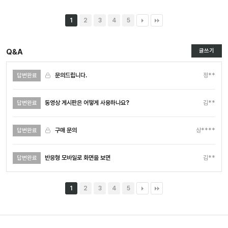
1
2
3
4
5
Q&A
글쓰기
정**
문의드립니다.
답변완료
김**
동영상 게시판은 어떻게 사용하나요?
답변완료
상****
구매 문의
답변완료
김**
반응형 모바일로 화면을 보면
답변완료
1
2
3
4
5