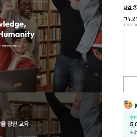
타입
그누보
100,0
작성 포인트
추천
00P 지급
5,
자세히보기
기 작성 시 지급
추천