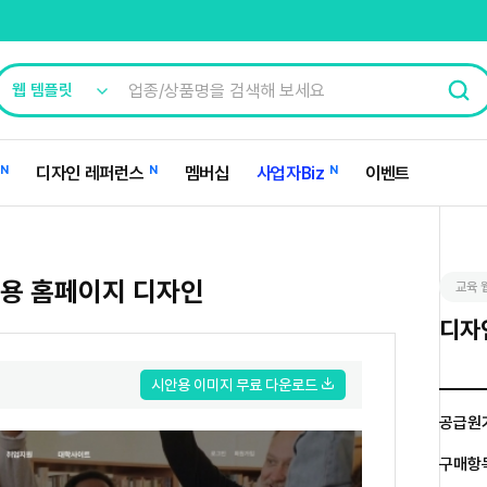
N
디자인 레퍼런스
N
멤버십
사업자Biz
N
이벤트
육용 홈페이지 디자인
교육 
디자
시안용 이미지 무료 다운로드
공급원
구매항