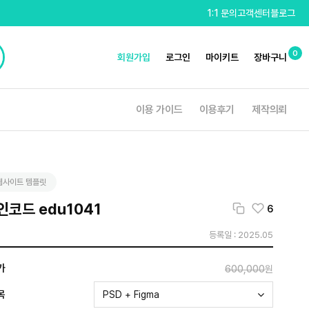
1:1 문의
고객센터
블로그
0
회원가입
로그인
마이키트
장바구니
이용 가이드
이용후기
제작의뢰
웹사이트 템플릿
인코드 edu1041
6
등록일 : 2025.05
가
600,000
원
목
PSD + Figma