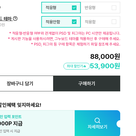
적응형
반응형
드 테마
적용안함
적용함
00원
* 적응형·반응형 여부와 관계없이 PSD 및 피그마는 PC 시안만 제공됩니다.
* 게시판 기능을 사용하시려면, 그누보드 테마를 적용하신 후 구매해 주세요.
* PSD, 피그마 등 구매 항목은 체험하기 파일 참조해 주세요.
88,000
원
53,900
원
최대 할인가🔥
장바구니 담기
구매하기
할인혜택 잊지마세요!
인 입력 포인트
카
000P 지급
5
자세히보기
인 입력 시 지급
최