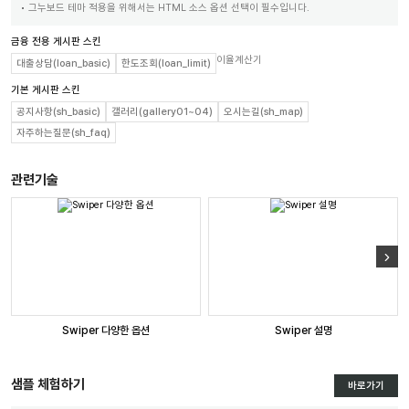
그누보드 테마 적용을 위해서는 HTML 소스 옵션 선택이 필수입니다.
금융 전용 게시판 스킨
이율계산기
대출상담(loan_basic)
한도조회(loan_limit)
기본 게시판 스킨
공지사항(sh_basic)
갤러리(gallery01~04)
오시는길(sh_map)
자주하는질문(sh_faq)
관련기술
Swiper 다양한 옵션
Swiper 설명
샘플 체험하기
바로가기