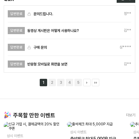
정**
문의드립니다.
답변완료
김**
동영상 게시판은 어떻게 사용하나요?
답변완료
상****
구매 문의
답변완료
김**
반응형 모바일로 화면을 보면
답변완료
1
2
3
4
5
주목할 만한 이벤트
더보기
상시 이벤트
상시
상시 이벤트
출석체크 최대 5,000P 지급
추천