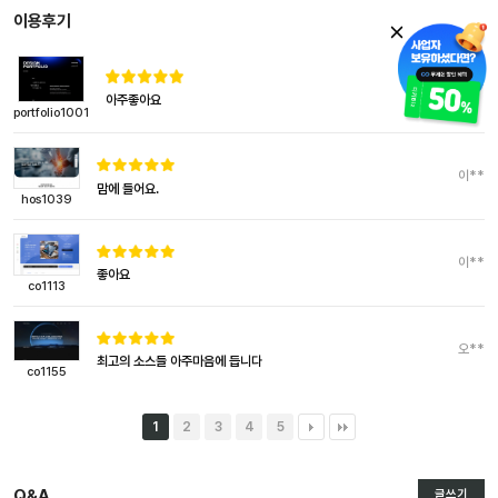
이용후기
이**
아주좋아요
portfolio1001
이**
맘에 들어요.
hos1039
이**
좋아요
co1113
오**
최고의 소스들 아주마음에 듭니다
co1155
1
2
3
4
5
Q&A
글쓰기