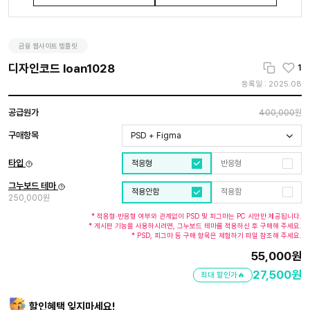
금융 웹사이트 템플릿
디자인코드 loan1028
1
등록일 : 2025.08
공급원가
400,000
원
구매항목
PSD + Figma
타입
적응형
반응형
그누보드 테마
적용안함
적용함
250,000원
* 적응형·반응형 여부와 관계없이 PSD 및 피그마는 PC 시안만 제공됩니다.
* 게시판 기능을 사용하시려면, 그누보드 테마를 적용하신 후 구매해 주세요.
* PSD, 피그마 등 구매 항목은 체험하기 파일 참조해 주세요.
55,000
원
27,500
원
최대 할인가🔥
할인혜택 잊지마세요!