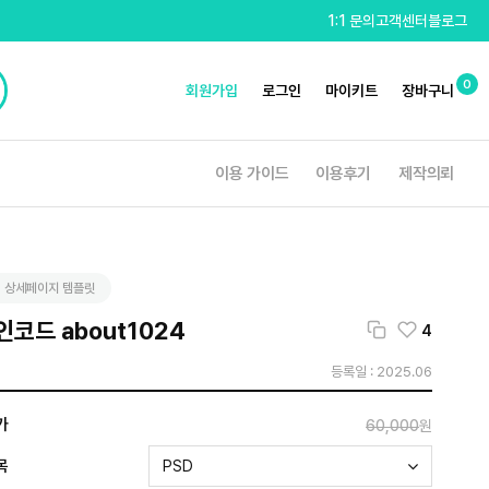
1:1 문의
고객센터
블로그
0
회원가입
로그인
마이키트
장바구니
이용 가이드
이용후기
제작의뢰
 상세페이지 템플릿
코드 about1024
4
등록일 : 2025.06
가
60,000
원
목
PSD