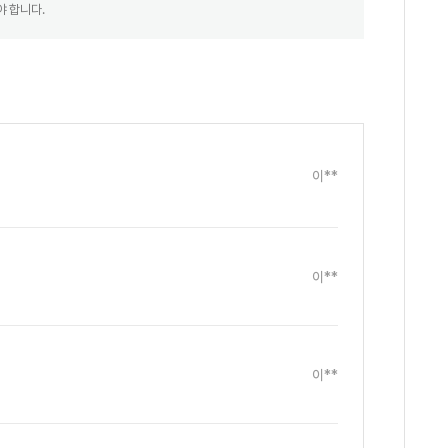
야 합니다.
이**
이**
이**