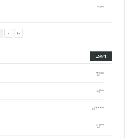
오**
글쓰기
정**
김**
상****
김**