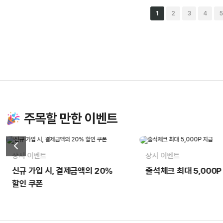
1
2
3
4
5
맨끝
주목할 만한 이벤트
상시 이벤트
상시 이벤트
출석체크 최대 5,000P 지급
추천인 입력시 5,000P