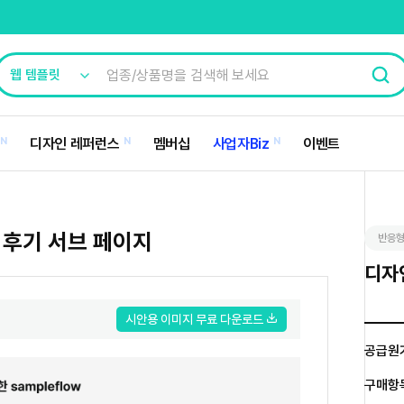
N
디자인 레퍼런스
N
멤버십
사업자Biz
N
이벤트
 후기 서브 페이지
반응형
디자인
시안용 이미지 무료 다운로드
공급원
구매항