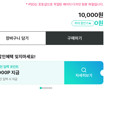
* PSD는 포토샵으로 작업된 페이지 디자인 원본 파일입니다.
10,000
원
0
원
최대 할인가🔥
장바구니 담기
구매하기
할인혜택 잊지마세요!
인 입력 포인트
카
000P 지급
5
자세히보기
인 입력 시 지급
최