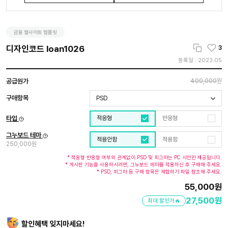
금융 웹사이트 템플릿
디자인코드 loan1026
3
등록일 : 2023.05
공급원가
400,000
원
구매항목
PSD
타입
적응형
반응형
그누보드 테마
적용안함
적용함
250,000원
* 적응형·반응형 여부와 관계없이 PSD 및 피그마는 PC 시안만 제공됩니다.
* 게시판 기능을 사용하시려면, 그누보드 테마를 적용하신 후 구매해 주세요.
* PSD, 피그마 등 구매 항목은 체험하기 파일 참조해 주세요.
55,000
원
27,500
원
최대 할인가🔥
할인혜택 잊지마세요!