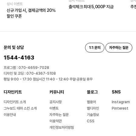
상시 이벤트
상시
상시 이벤트
출석체크 최대 5,000P 지급
추천
신규 가입 시, 결제금액의 20%
할인 쿠폰
문의 및 상담
1:1 문의
자주하는 질문
1544-4163
프로그램 : 070-4659-7028
디자인 및 코딩 : 070-4367-5108
평일 9:00 - 17:30 점심시간 11:40 - 12:40 주말·공휴일 휴무
디자인키트
커뮤니티
블로그
SNS
디자인키트 소개
공지사항
웹용어
Instagram
그누보드 테마 스킨 소개
이벤트
웹디자인
Pinterest
이용안내
자주하는 질문
기술정보
이용약관
CSS
개인정보처리방침