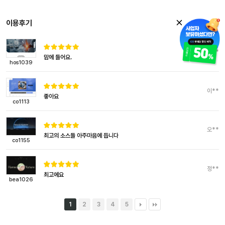
이용후기
이**
맘에 들어요.
hos1039
이**
좋아요
co1113
오**
최고의 소스들 아주마음에 듭니다
co1155
정**
최고에요
bea1026
1
2
3
4
5