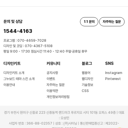
문의 및 상담
1:1 문의
자주하는 질문
1544-4163
프로그램 : 070-4659-7028
디자인 및 코딩 : 070-4367-5108
평일 9:00 - 17:30 점심시간 11:40 - 12:40 주말·공휴일 휴무
디자인키트
커뮤니티
블로그
SNS
디자인키트 소개
공지사항
웹용어
Instagram
그누보드 테마 스킨 소개
이벤트
웹디자인
Pinterest
이용안내
자주하는 질문
기술정보
이용약관
CSS
개인정보처리방침
경기 부천시 원미구 신흥로 223 신중동역 랜드마크 푸르지오 시티 101동 오피스 49층 | 대표
: 오성민
사업자 번호 : 366-88-02357 | 상호 : (주)샤이닝 | 통신판매업종신고 : 제2022-