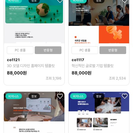
비지니스
정보
비지니스
정보
PC 샘플
반응형
PC 샘플
반응형
co1121
co1117
3D 모델 디자인 홈페이지 템플릿
혁신적인 글로벌 기업 템플릿
88,000원
88,000원
조회 3,196
조회 2,534
비지니스
정보
비지니스
정보