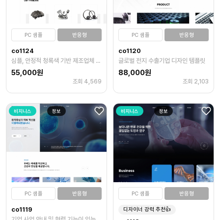
PC 샘플
반응형
PC 샘플
반응형
co1124
co1120
심플, 안정적 청록색 기반 제조업체 홈페이지 템플릿
글로벌 전지 수출기업 디자인 템플릿
55,000원
88,000원
조회 4,569
조회 2,103
비지니스
정보
비지니스
정보
PC 샘플
반응형
PC 샘플
반응형
co1119
디자이너 강력 추천👍
기업 사업 안내 및 협력 기능이 있는 템플릿