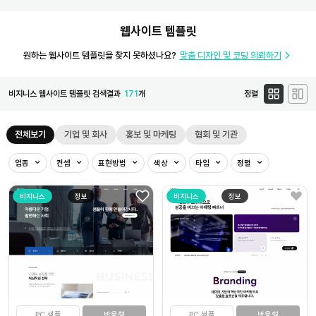
웹사이트 템플릿
원하는 웹사이트 템플릿을 찾지 못하셨나요?
맞춤 디자인 및 코딩 의뢰하기
비지니스 웹사이트 템플릿 검색결과
171
개
정렬
전체보기
기업 및 회사
홍보 및 마케팅
협회 및 기관
업종
컨셉
표현방법
색상
타입
정렬
비지니스
정보
비지니스
정보
PC 샘플
반응형
PC 샘플
반응형