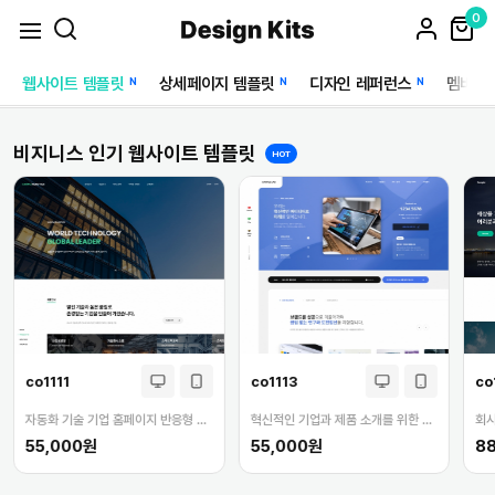
0
웹사이트 템플릿
상세페이지 템플릿
디자인 레퍼런스
멤버십
N
N
N
비지니스 인기 웹사이트 템플릿
HOT
co1111
co1113
co
자동화 기술 기업 홈페이지 반응형 템플릿
혁신적인 기업과 제품 소개를 위한 독특한 홈페이지 템플릿
55,000원
55,000원
8