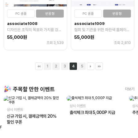
PC 샘플
반응형
PC 샘플
반응형
associate1008
associate1009
디자인은 조직의 목표와 가치를 강조합니다
협회 및 기관을 위한 파란색 홈페이지 템플릿은 신뢰와 안정성 강조
55,000원
55,000원
조회 3,539
조회 2,810
1
2
3
4
5
주목할 만한 이벤트
더보기
상시 이벤트
상시
상시 이벤트
출석체크 최대 5,000P 지급
추천
신규 가입 시, 결제금액의 20%
할인 쿠폰
F