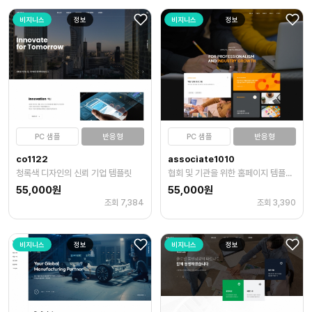
비지니스
정보
비지니스
정보
PC 샘플
반응형
PC 샘플
반응형
co1122
associate1010
청록색 디자인의 신뢰 기업 템플릿
협회 및 기관을 위한 홈페이지 템플릿은 전문적이고 현대적인 디자인을 강조
55,000원
55,000원
조회 7,384
조회 3,390
비지니스
정보
비지니스
정보