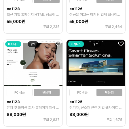
co1128
co1126
혁신 기업 홈페이지 HTML 템플릿 다운로드
성공을 이끄는 마케팅 업체 웹사이트 템플릿 HTML
55,000원
55,000원
조회 2,235
조회 2,464
비지니스
정보
비지니스
정보
PC 샘플
반응형
PC 샘플
반응형
co1123
co1125
뷰티 및 화장품 회사 홈페이지 제작 템플릿
전기차, 신소재 관련 기업 웹사이트 템플릿
88,000원
88,000원
조회 2,837
조회 1,675