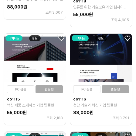
co1118
88,000원
인류를 위한 기술보유 기업 웹사이트 템플릿
조회 3,007
55,000원
조회 4,685
비지니스
정보
비지니스
정보
PC 샘플
반응형
PC 샘플
반응형
co1115
co1116
핵심 제품 소개하는 기업 템플릿
첨단 기술과 혁신 기업 템플릿
55,000원
88,000원
조회 2,188
조회 3,791