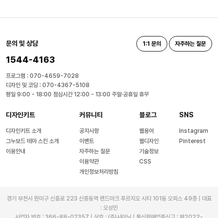
문의 및 상담
1:1 문의
자주하는 질문
1544-4163
프로그램 : 070-4659-7028
디자인 및 코딩 : 070-4367-5108
평일 9:00 - 18:00 점심시간 12:00 - 13:00 주말·공휴일 휴무
디자인키트
커뮤니티
블로그
SNS
디자인키트 소개
공지사항
웹용어
Instagram
그누보드 테마 스킨 소개
이벤트
웹디자인
Pinterest
이용안내
자주하는 질문
기술정보
이용약관
CSS
개인정보처리방침
경기 부천시 원미구 신흥로 223 신중동역 랜드마크 푸르지오 시티 101동 오피스 49층 | 대표
: 오성민
사업자 번호 : 366-88-02357 | 상호 : (주)샤이닝 | 통신판매업종신고 : 제2022-